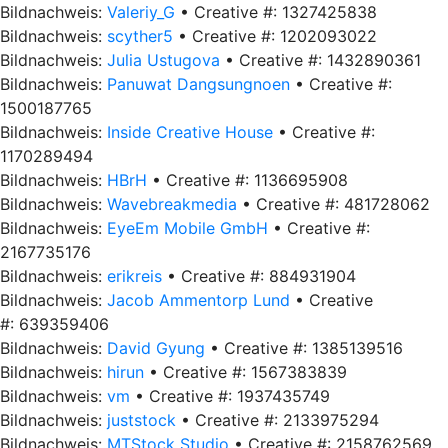
Bildnachweis:
Valeriy_G
• Creative #: 1327425838
Bildnachweis:
scyther5
• Creative #: 1202093022
Bildnachweis:
Julia Ustugova
• Creative #: 1432890361
Bildnachweis:
Panuwat Dangsungnoen
• Creative #:
1500187765
Bildnachweis:
Inside Creative House
• Creative #:
1170289494
Bildnachweis:
HBrH
• Creative #: 1136695908
Bildnachweis:
Wavebreakmedia
• Creative #: 481728062
Bildnachweis:
EyeEm Mobile GmbH
• Creative #:
2167735176
Bildnachweis:
erikreis
• Creative #: 884931904
Bildnachweis:
Jacob Ammentorp Lund
• Creative
#: 639359406
Bildnachweis:
David Gyung
• Creative #: 1385139516
Bildnachweis:
hirun
• Creative #: 1567383839
Bildnachweis:
vm
• Creative #: 1937435749
Bildnachweis:
juststock
• Creative #: 2133975294
Bildnachweis:
MTStock Studio
• Creative #: 2158762569