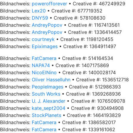
Bildnachweis:
powerofforever
• Creative #: 467249929
Bildnachweis:
Lex20
• Creative #: 677719352
Bildnachweis:
DNY59
• Creative #: 578108630
Bildnachweis:
AndreyPopov
• Creative #: 1167413561
Bildnachweis:
AndreyPopov
• Creative #: 1336414457
Bildnachweis:
courtneyk
• Creative #: 1198120455
Bildnachweis:
Epiximages
• Creative #: 1364911497
Bildnachweis:
FatCamera
• Creative #: 514164534
Bildnachweis:
NAPA74
• Creative #: 1407175869
Bildnachweis:
NicoElNino
• Creative #: 1400028174
Bildnachweis:
Oliver Hasselluhn
• Creative #: 1536512718
Bildnachweis:
PeopleImages
• Creative #: 512986393
Bildnachweis:
South Works
• Creative #: 1369268936
Bildnachweis:
U. J. Alexander
• Creative #: 1076509078
Bildnachweis:
kate_sept2004
• Creative #: 930494908
Bildnachweis:
StockPlanets
• Creative #: 1464193829
Bildnachweis:
FatCamera
• Creative #: 1386582017
Bildnachweis:
FatCamera
• Creative #: 1339161062