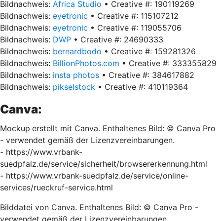
Bildnachweis:
Africa Studio
• Creative #: 190119269
Bildnachweis:
eyetronic
• Creative #: 115107212
Bildnachweis:
eyetronic
• Creative #: 119055706
Bildnachweis:
DWP
• Creative #: 24690333
Bildnachweis:
bernardbodo
• Creative #: 159281326
Bildnachweis:
BillionPhotos.com
• Creative #: 333355829
Bildnachweis:
insta photos
• Creative #: 384617882
Bildnachweis:
pikselstock
• Creative #: 410119364
Canva:
Mockup
erstellt mit Canva. Enthaltenes Bild: © Canva Pro
- verwendet gemäß der Lizenzvereinbarungen.
- https://www.vrbank-
suedpfalz.de/service/sicherheit/browsererkennung.html
- https://www.vrbank-suedpfalz.de/service/online-
services/rueckruf-service.html
Bilddatei von Canva. Enthaltenes Bild: © Canva Pro -
verwendet gemäß der Lizenzvereinbarungen.