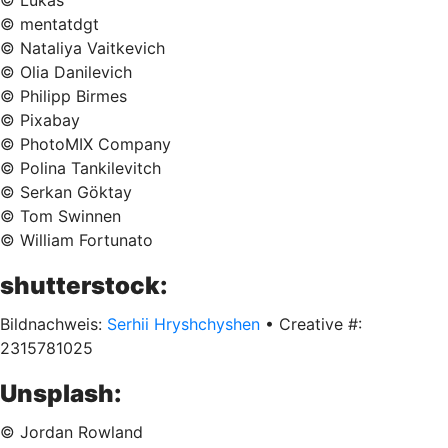
© Lukas
© mentatdgt
© Nataliya Vaitkevich
© Olia Danilevich
© Philipp Birmes
© Pixabay
© PhotoMIX Company
© Polina Tankilevitch
© Serkan Göktay
© Tom Swinnen
© William Fortunato
shutterstock:
Bildnachweis:
Serhii Hryshchyshen
• Creative #:
2315781025
Unsplash:
© Jordan Rowland