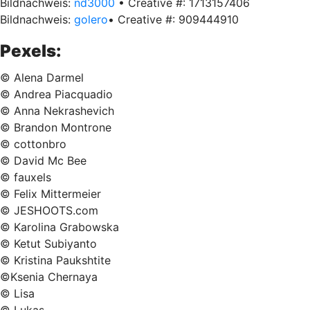
Bildnachweis:
nd3000
• Creative #: 1713157406
Bildnachweis:
golero
• Creative #: 909444910
Pexels:
© Alena Darmel
© Andrea Piacquadio
© Anna Nekrashevich
© Brandon Montrone
© cottonbro
© David Mc Bee
© fauxels
© Felix Mittermeier
© JESHOOTS.com
© Karolina Grabowska
© Ketut Subiyanto
© Kristina Paukshtite
©Ksenia Chernaya
© Lisa