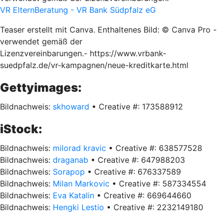
VR ElternBeratung - VR Bank Südpfalz eG
Teaser erstellt mit Canva. Enthaltenes Bild: © Canva Pro -
verwendet gemäß der
Lizenzvereinbarungen.- https://www.vrbank-
suedpfalz.de/vr-kampagnen/neue-kreditkarte.html
Gettyimages:
Bildnachweis:
skhoward
• Creative #: 173588912
iStock:
Bildnachweis:
milorad kravic
• Creative #: 638577528
Bildnachweis:
draganab
• Creative #: 647988203
Bildnachweis:
Sorapop
• Creative #: 676337589
Bildnachweis:
Milan Markovic
• Creative #: 587334554
Bildnachweis:
Eva Katalin
• Creative #: 669644660
Bildnachweis:
Hengki Lestio
• Creative #: 2232149180