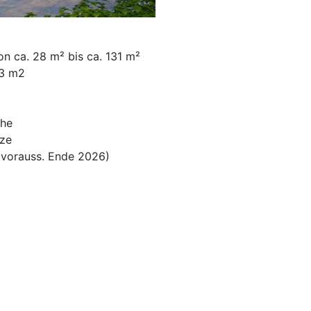
n ca. 28 m² bis ca. 131 m²
53 m2
che
tze
 (vorauss. Ende 2026)